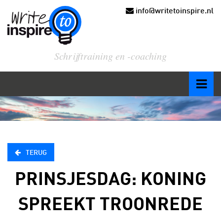
info@writetoinspire.nl
Schrijftraining en -coaching
TERUG
PRINSJESDAG: KONING
SPREEKT TROONREDE