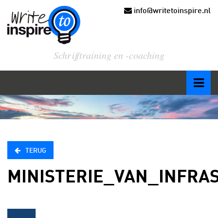
info@writetoinspire.nl
Schrijftraining en -coaching
TERUG
MINISTERIE_VAN_INFR