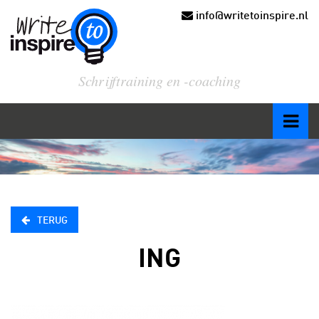
info@writetoinspire.nl
Schrijftraining en -coaching
TERUG
ING