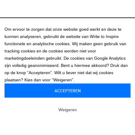
Om ervoor te zorgen dat onze website goed werkt en deze te
kunnen analyseren, gebruikt de website van Write to Inspire
functionele en analytische cookies. Wij maken geen gebruik van
Contact
tracking cookies en de cookies worden niet voor
marketingdoeleinden gebruikt. De cookies van Google Analytics
zijn volledig geanonimiseerd. Bent u hiermee akkoord? Druk dan
Write to Inspire
op de knop “Accepteren”. Wilt u liever niet dat wij cookies
Nieuwe Herengracht 49
plaatsen? Kies dan voor “Weigeren”.
1011 RN Amsterdam
info@writetoinspire.nl
ACCEPTEREN
Weigeren
Copyright 2021: Write to Inspire –
Algemene voorwaarden
–